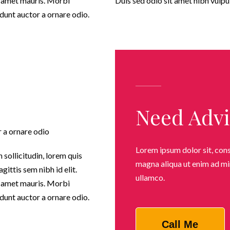
it amet mauris. Morbi
Duis sed odio sit amet nibh vulpu
dunt auctor a ornare odio.
Need Advi
r a ornare odio
Lorem ipsum dolor sit, cons
 sollicitudin, lorem quis
magna aliqua ut enim ad mi
gittis sem nibh id elit.
ullamco.
it amet mauris. Morbi
dunt auctor a ornare odio.
Call Me