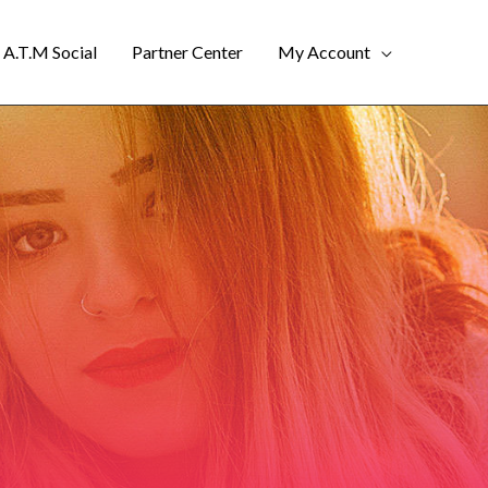
A.T.M Social
Partner Center
My Account