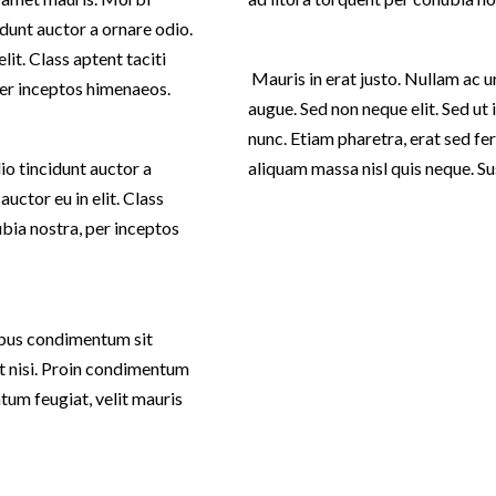
dunt auctor a ornare odio.
lit. Class aptent taciti
Mauris in erat justo. Nullam ac 
per inceptos himenaeos.
augue. Sed non neque elit. Sed u
nunc. Etiam pharetra, erat sed fe
o tincidunt auctor a
aliquam massa nisl quis neque. Su
uctor eu in elit. Class
ubia nostra, per inceptos
pibus condimentum sit
et nisi. Proin condimentum
um feugiat, velit mauris